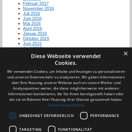
Februar 2017
November 2016
Juli 2016
Juni 2016
Mai 2016
April 2016
Januar 2016
Oktober 2015
Juni 2015
April 2015
×
Diese Webseite verwendet
Cookies.
Zertifizierung / Mitgliedschaften
Wir verwenden Cookies, um Inhalte und Anzeigen zu personalisieren
und unseren Datenverkehr zu analysieren. Wir geben Informationen
über Ihre Nutzung unserer Website auch an unsere Werbe- und
Analysepartner weiter, die diese möglicherweise mit anderen
Informationen kombinieren, die Sie ihnen bereitgestellt haben oder
die sie im Rahmen Ihrer Nutzung ihrer Dienste gesammelt haben.
Partner im Sport
Datenschutzrichtlinie
UNBEDINGT ERFORDERLICH
PERFORMANCE
Impressum
TARGETING
FUNKTIONALITÄT