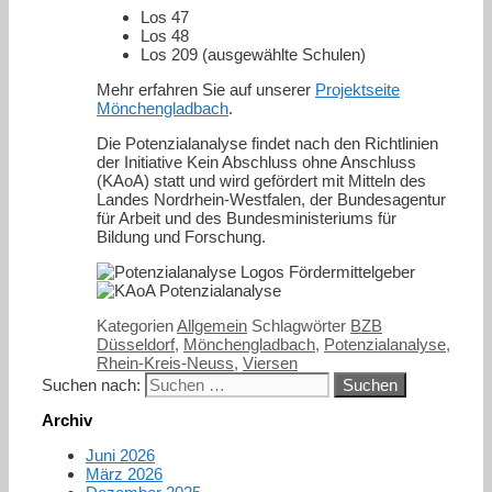
Los 47
Los 48
Los 209 (ausgewählte Schulen)
Mehr erfahren Sie auf unserer
Projektseite
Mönchengladbach
.
Die Potenzialanalyse findet nach den Richtlinien
der Initiative Kein Abschluss ohne Anschluss
(KAoA) statt und wird gefördert mit Mitteln des
Landes Nordrhein-Westfalen, der Bundesagentur
für Arbeit und des Bundesministeriums für
Bildung und Forschung.
Kategorien
Allgemein
Schlagwörter
BZB
Düsseldorf
,
Mönchengladbach
,
Potenzialanalyse
,
Rhein-Kreis-Neuss
,
Viersen
Suchen nach:
Archiv
Juni 2026
März 2026