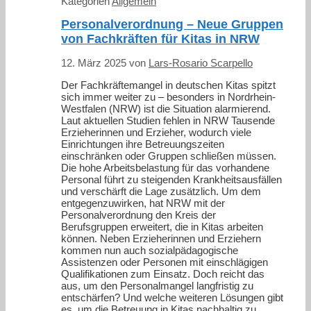
Kategorien
Allgemein
Personalverordnung – Neue Gruppen
von Fachkräften für Kitas in NRW
12. März 2025
von
Lars-Rosario Scarpello
Der Fachkräftemangel in deutschen Kitas spitzt
sich immer weiter zu – besonders in Nordrhein-
Westfalen (NRW) ist die Situation alarmierend.
Laut aktuellen Studien fehlen in NRW Tausende
Erzieherinnen und Erzieher, wodurch viele
Einrichtungen ihre Betreuungszeiten
einschränken oder Gruppen schließen müssen.
Die hohe Arbeitsbelastung für das vorhandene
Personal führt zu steigenden Krankheitsausfällen
und verschärft die Lage zusätzlich. Um dem
entgegenzuwirken, hat NRW mit der
Personalverordnung den Kreis der
Berufsgruppen erweitert, die in Kitas arbeiten
können. Neben Erzieherinnen und Erziehern
kommen nun auch sozialpädagogische
Assistenzen oder Personen mit einschlägigen
Qualifikationen zum Einsatz. Doch reicht das
aus, um den Personalmangel langfristig zu
entschärfen? Und welche weiteren Lösungen gibt
es, um die Betreuung in Kitas nachhaltig zu