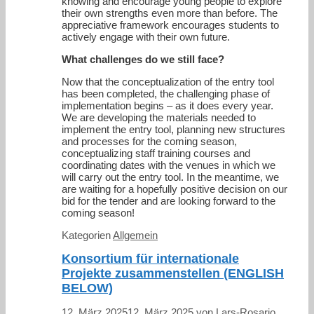
knowing and encourage young people to explore
their own strengths even more than before. The
appreciative framework encourages students to
actively engage with their own future.
What challenges do we still face?
Now that the conceptualization of the entry tool
has been completed, the challenging phase of
implementation begins – as it does every year.
We are developing the materials needed to
implement the entry tool, planning new structures
and processes for the coming season,
conceptualizing staff training courses and
coordinating dates with the venues in which we
will carry out the entry tool. In the meantime, we
are waiting for a hopefully positive decision on our
bid for the tender and are looking forward to the
coming season!
Kategorien
Allgemein
Konsortium für internationale
Projekte zusammenstellen (ENGLISH
BELOW)
12. März 2025
12. März 2025
von
Lars-Rosario