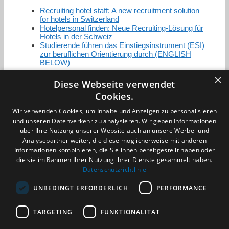
Recruiting hotel staff: A new recruitment solution
for hotels in Switzerland
Hotelpersonal finden: Neue Recruiting-Lösung für
Hotels in der Schweiz
Studierende führen das Einstiegsinstrument (ESI)
zur beruflichen Orientierung durch (ENGLISH
BELOW)
×
Diese Webseite verwendet
Cookies.
Zertifizierung / Mitgliedschaften
Wir verwenden Cookies, um Inhalte und Anzeigen zu personalisieren
und unseren Datenverkehr zu analysieren. Wir geben Informationen
über Ihre Nutzung unserer Website auch an unsere Werbe- und
Analysepartner weiter, die diese möglicherweise mit anderen
Informationen kombinieren, die Sie ihnen bereitgestellt haben oder
die sie im Rahmen Ihrer Nutzung ihrer Dienste gesammelt haben.
Partner im Sport
Datenschutzrichtlinie
UNBEDINGT ERFORDERLICH
PERFORMANCE
Impressum
Datenschutzerklärung
TARGETING
FUNKTIONALITÄT
AGB
Benachrichtigungsservice