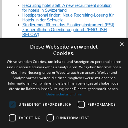
Recruiting hotel staff: A new recruitment solution
for hotels in Switzerland
Hotelpersonal finden: Neue Recruiting-Lösung für
Hotels in der Schweiz
Studierende führen das Einstiegsinstrument (ESI)
zur beruflichen Orientierung durch (ENGLISH
BELOW)
×
Diese Webseite verwendet
Cookies.
Zertifizierung / Mitgliedschaften
Wir verwenden Cookies, um Inhalte und Anzeigen zu personalisieren
und unseren Datenverkehr zu analysieren. Wir geben Informationen
über Ihre Nutzung unserer Website auch an unsere Werbe- und
Analysepartner weiter, die diese möglicherweise mit anderen
Informationen kombinieren, die Sie ihnen bereitgestellt haben oder
die sie im Rahmen Ihrer Nutzung ihrer Dienste gesammelt haben.
Partner im Sport
Datenschutzrichtlinie
UNBEDINGT ERFORDERLICH
PERFORMANCE
Impressum
Datenschutzerklärung
TARGETING
FUNKTIONALITÄT
AGB
Benachrichtigungsservice