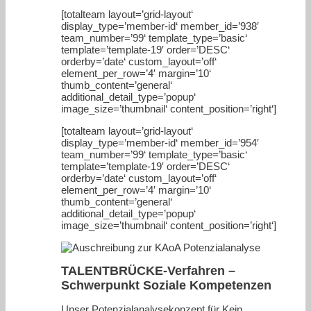
[totalteam layout=’grid-layout‘
display_type=’member-id‘ member_id=’938′
team_number=’99‘ template_type=’basic‘
template=’template-19′ order=’DESC‘
orderby=’date‘ custom_layout=’off‘
element_per_row=’4′ margin=’10‘
thumb_content=’general‘
additional_detail_type=’popup‘
image_size=’thumbnail‘ content_position=’right‘]
[totalteam layout=’grid-layout‘
display_type=’member-id‘ member_id=’954′
team_number=’99‘ template_type=’basic‘
template=’template-19′ order=’DESC‘
orderby=’date‘ custom_layout=’off‘
element_per_row=’4′ margin=’10‘
thumb_content=’general‘
additional_detail_type=’popup‘
image_size=’thumbnail‘ content_position=’right‘]
TALENTBRÜCKE-Verfahren –
Schwerpunkt Soziale Kompetenzen
Unser Potenzialanalysekonzept für Kein