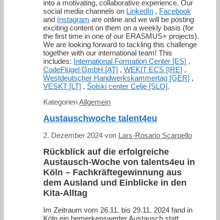
into a motivating, collaborative experience. Our
social media channels on
LinkedIn
,
Facebook
and
Instagram
are online and we will be posting
exciting content on them on a weekly basis (for
the first time in one of our ERASMUS+ projects).
We are looking forward to tackling this challenge
together with our international team! This
includes:
International Formation Center [ES]
,
CodeFlügel GmbH [AT]
,
WEKIT ECS [IRE]
,
Westdeutscher Handwerkskammertag [GER]
,
VESKT [LT]
,
Šolski center Celje [SLO]
.
Kategorien
Allgemein
Austauschwoche talent4eu
2. Dezember 2024
von
Lars-Rosario Scarpello
Rückblick auf die erfolgreiche
Austausch-Woche von talents4eu in
Köln – Fachkräftegewinnung aus
dem Ausland und Einblicke in den
Kita-Alltag
Im Zeitraum vom 26.11. bis 29.11. 2024 fand in
Köln ein bemerkenswerter Austausch statt,