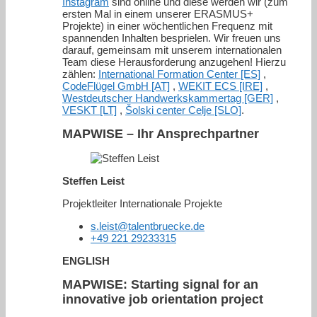
Instagram
sind online und diese werden wir (zum
ersten Mal in einem unserer ERASMUS+
Projekte) in einer wöchentlichen Frequenz mit
spannenden Inhalten besprielen. Wir freuen uns
darauf, gemeinsam mit unserem internationalen
Team diese Herausforderung anzugehen! Hierzu
zählen:
International Formation Center [ES]
,
CodeFlügel GmbH [AT]
,
WEKIT ECS [IRE]
,
Westdeutscher Handwerkskammertag [GER]
,
VESKT [LT]
,
Šolski center Celje [SLO]
.
MAPWISE – Ihr Ansprechpartner
Steffen Leist
Projektleiter Internationale Projekte
s.leist@talentbruecke.de
+49 221 29233315
ENGLISH
MAPWISE: Starting signal for an
innovative job orientation project