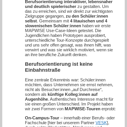
Berufsorientierung interaktiver, lebensnaher
und deutlich spielerischer
zu gestalten. Um
das zu erreichen, sind wir direkt zur wichtigsten
Zielgruppe gegangen,
zu den Schüler:innen
selbst
. Gemeinsam mit
4 litauischen und 4
slowenischen Schüler:innen
haben wir erste
MAPWISE Use-Case-Ideen getestet. Die
Jugendlichen haben Prototypen ausprobiert,
unterschiedliche Tour-Konzepte durchgespielt
und uns sehr offen gesagt, was ihnen hilft, was
verwirrt und was sie wirklich motiviert, wenn sie
an ihre berufliche Zukunft denken.
Berufsorientierung ist keine
Einbahnstraße
Eine zentrale Erkenntnis war: Schüler:innen
möchten, dass Unternehmen sie ernst nehmen,
nicht als Besucher:innen „auf Durchreise“,
sondern als
künftige Kolleg:innen auf
Augenhöhe
. Authentisches Interesse macht für
sie einen großen Unterschied. Im Projekt haben
wir zwei Formen von
MAPWISE-Touren
erprobt:
On-Campus-Tour
– innerhalb einer Berufs- oder
Fachschule [hier bei unserem Partner
VESK
],