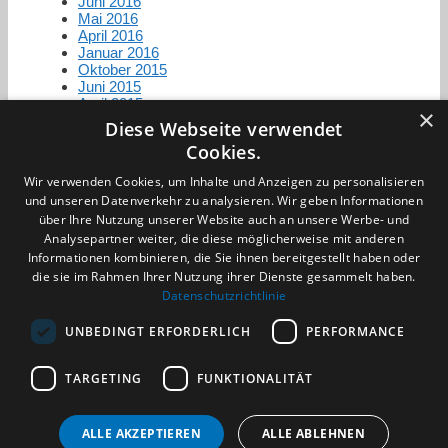
Juni 2016
Mai 2016
April 2016
Januar 2016
Oktober 2015
Juni 2015
April 2015
×
Diese Webseite verwendet
Cookies.
Zertifizierung / Mitgliedschaften
Wir verwenden Cookies, um Inhalte und Anzeigen zu personalisieren
und unseren Datenverkehr zu analysieren. Wir geben Informationen
über Ihre Nutzung unserer Website auch an unsere Werbe- und
Analysepartner weiter, die diese möglicherweise mit anderen
Informationen kombinieren, die Sie ihnen bereitgestellt haben oder
die sie im Rahmen Ihrer Nutzung ihrer Dienste gesammelt haben.
Partner im Sport
Datenschutzrichtlinie
UNBEDINGT ERFORDERLICH
PERFORMANCE
Impressum
TARGETING
FUNKTIONALITÄT
Datenschutzerklärung
AGB
Benachrichtigungsservice
ALLE AKZEPTIEREN
ALLE ABLEHNEN
Kontakt und Anfahrt