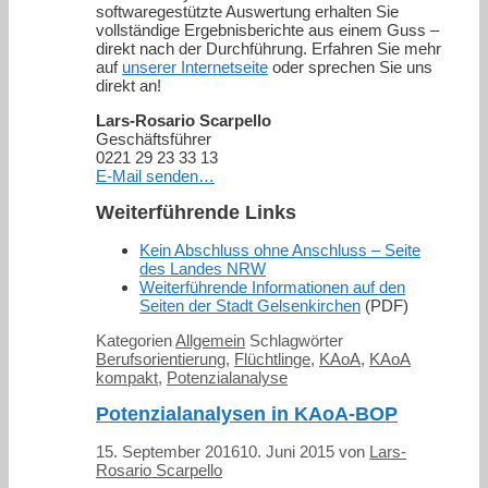
softwaregestützte Auswertung erhalten Sie
vollständige Ergebnisberichte aus einem Guss –
direkt nach der Durchführung. Erfahren Sie mehr
auf
unserer Internetseite
oder sprechen Sie uns
direkt an!
Lars-Rosario Scarpello
Geschäftsführer
0221 29 23 33 13
E-Mail senden…
Weiterführende Links
Kein Abschluss ohne Anschluss – Seite
des Landes NRW
Weiterführende Informationen auf den
Seiten der Stadt Gelsenkirchen
(PDF)
Kategorien
Allgemein
Schlagwörter
Berufsorientierung
,
Flüchtlinge
,
KAoA
,
KAoA
kompakt
,
Potenzialanalyse
Potenzialanalysen in KAoA-BOP
15. September 2016
10. Juni 2015
von
Lars-
Rosario Scarpello