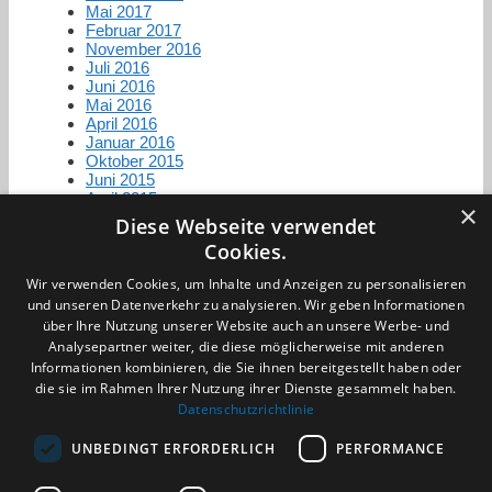
Mai 2017
Februar 2017
November 2016
Juli 2016
Juni 2016
Mai 2016
April 2016
Januar 2016
Oktober 2015
Juni 2015
April 2015
×
Diese Webseite verwendet
Cookies.
Zertifizierung / Mitgliedschaften
Wir verwenden Cookies, um Inhalte und Anzeigen zu personalisieren
und unseren Datenverkehr zu analysieren. Wir geben Informationen
über Ihre Nutzung unserer Website auch an unsere Werbe- und
Analysepartner weiter, die diese möglicherweise mit anderen
Informationen kombinieren, die Sie ihnen bereitgestellt haben oder
die sie im Rahmen Ihrer Nutzung ihrer Dienste gesammelt haben.
Partner im Sport
Datenschutzrichtlinie
UNBEDINGT ERFORDERLICH
PERFORMANCE
Impressum