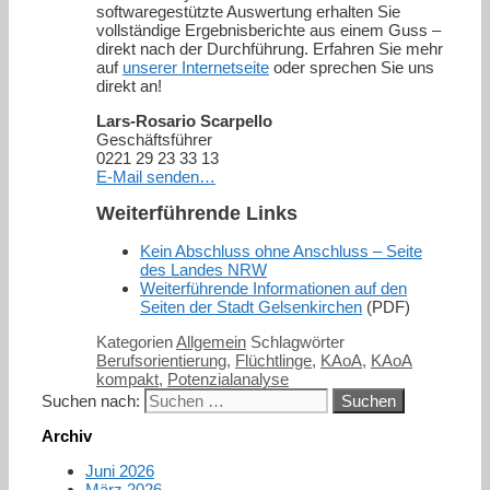
softwaregestützte Auswertung erhalten Sie
vollständige Ergebnisberichte aus einem Guss –
direkt nach der Durchführung. Erfahren Sie mehr
auf
unserer Internetseite
oder sprechen Sie uns
direkt an!
Lars-Rosario Scarpello
Geschäftsführer
0221 29 23 33 13
E-Mail senden…
Weiterführende Links
Kein Abschluss ohne Anschluss – Seite
des Landes NRW
Weiterführende Informationen auf den
Seiten der Stadt Gelsenkirchen
(PDF)
Kategorien
Allgemein
Schlagwörter
Berufsorientierung
,
Flüchtlinge
,
KAoA
,
KAoA
kompakt
,
Potenzialanalyse
Suchen nach:
Archiv
Juni 2026
März 2026