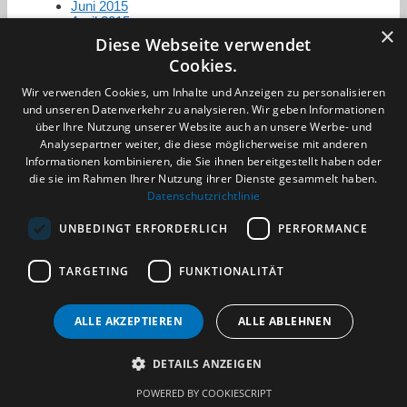
Juni 2015
April 2015
×
Diese Webseite verwendet
Cookies.
Zertifizierung / Mitgliedschaften
Wir verwenden Cookies, um Inhalte und Anzeigen zu personalisieren
und unseren Datenverkehr zu analysieren. Wir geben Informationen
über Ihre Nutzung unserer Website auch an unsere Werbe- und
Analysepartner weiter, die diese möglicherweise mit anderen
Informationen kombinieren, die Sie ihnen bereitgestellt haben oder
die sie im Rahmen Ihrer Nutzung ihrer Dienste gesammelt haben.
Partner im Sport
Datenschutzrichtlinie
UNBEDINGT ERFORDERLICH
PERFORMANCE
Impressum
TARGETING
FUNKTIONALITÄT
Datenschutzerklärung
AGB
Benachrichtigungsservice
ALLE AKZEPTIEREN
ALLE ABLEHNEN
Kontakt und Anfahrt
DETAILS ANZEIGEN
(c) 2026 TALENTBRÜCKE GmbH & Co. KG
POWERED BY COOKIESCRIPT