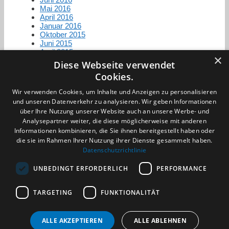
Mai 2016
April 2016
Januar 2016
Oktober 2015
Juni 2015
April 2015
×
Diese Webseite verwendet
Cookies.
Zertifizierung / Mitgliedschaften
Wir verwenden Cookies, um Inhalte und Anzeigen zu personalisieren
und unseren Datenverkehr zu analysieren. Wir geben Informationen
über Ihre Nutzung unserer Website auch an unsere Werbe- und
Analysepartner weiter, die diese möglicherweise mit anderen
Informationen kombinieren, die Sie ihnen bereitgestellt haben oder
die sie im Rahmen Ihrer Nutzung ihrer Dienste gesammelt haben.
Partner im Sport
Datenschutzrichtlinie
UNBEDINGT ERFORDERLICH
PERFORMANCE
Impressum
TARGETING
FUNKTIONALITÄT
Datenschutzerklärung
AGB
Benachrichtigungsservice
ALLE AKZEPTIEREN
ALLE ABLEHNEN
Kontakt und Anfahrt