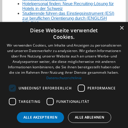
Hotelpersonal finden: Neue Recruiting-Lösung für
Hotels in der Schweiz
Studierende führen das Einstiegsinstrument (ESI)
zur beruflichen Orientierung durch (ENGLISH
BELOW)
×
Diese Webseite verwendet
Cookies.
Zertifizierung / Mitgliedschaften
Wir verwenden Cookies, um Inhalte und Anzeigen zu personalisieren
und unseren Datenverkehr zu analysieren. Wir geben Informationen
über Ihre Nutzung unserer Website auch an unsere Werbe- und
Analysepartner weiter, die diese möglicherweise mit anderen
Informationen kombinieren, die Sie ihnen bereitgestellt haben oder
die sie im Rahmen Ihrer Nutzung ihrer Dienste gesammelt haben.
Partner im Sport
Datenschutzrichtlinie
UNBEDINGT ERFORDERLICH
PERFORMANCE
Impressum
TARGETING
FUNKTIONALITÄT
Datenschutzerklärung
AGB
Benachrichtigungsservice
ALLE AKZEPTIEREN
ALLE ABLEHNEN
Kontakt und Anfahrt