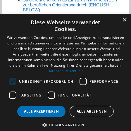
zur beruflichen Orientierung durch (ENGLISH
BELOW)
×
Diese Webseite verwendet
Cookies.
Zertifizierung / Mitgliedschaften
Wir verwenden Cookies, um Inhalte und Anzeigen zu personalisieren
und unseren Datenverkehr zu analysieren. Wir geben Informationen
über Ihre Nutzung unserer Website auch an unsere Werbe- und
Analysepartner weiter, die diese möglicherweise mit anderen
Informationen kombinieren, die Sie ihnen bereitgestellt haben oder
Partner im Sport
die sie im Rahmen Ihrer Nutzung ihrer Dienste gesammelt haben.
Datenschutzrichtlinie
UNBEDINGT ERFORDERLICH
PERFORMANCE
Impressum
Datenschutzerklärung
TARGETING
FUNKTIONALITÄT
AGB
Benachrichtigungsservice
Kontakt und Anfahrt
ALLE AKZEPTIEREN
ALLE ABLEHNEN
(c) 2026 TALENTBRÜCKE GmbH & Co. KG
DETAILS ANZEIGEN