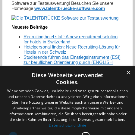
Software zur Testauswertung! Besuchen Sie unsere
Homepage
www.talentbruecke-software.com
Neueste Beiträge
Recruiting hotel staff: A new recruitment solution
for hotels in Switzerland
Hotelpersonal finden: Neue Recruiting-Lösung für
Hotels in der Schweiz
Studierende führen das Einstiegsinstrument (ESI)
zur beruflichen Orientierung durch (ENGLISH
BELOW)
×
Diese Webseite verwendet
Cookies.
Zertifizierung / Mitgliedschaften
Wir verwenden Cookies, um Inhalte und Anzeigen zu personalisieren
und unseren Datenverkehr zu analysieren. Wir geben Informationen
über Ihre Nutzung unserer Website auch an unsere Werbe- und
Analysepartner weiter, die diese möglicherweise mit anderen
Informationen kombinieren, die Sie ihnen bereitgestellt haben oder
die sie im Rahmen Ihrer Nutzung ihrer Dienste gesammelt haben.
Partner im Sport
Datenschutzrichtlinie