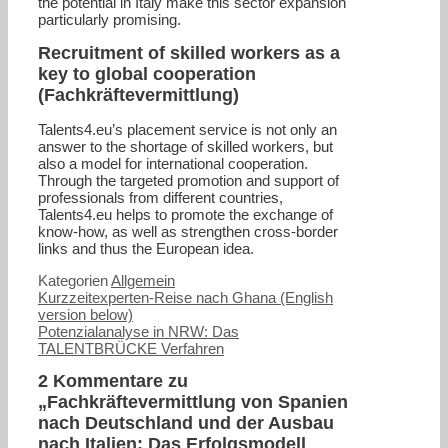
the potential in Italy make this sector expansion
particularly promising.
Recruitment of skilled workers as a
key to global cooperation
(Fachkräftevermittlung)
Talents4.eu’s placement service is not only an
answer to the shortage of skilled workers, but
also a model for international cooperation.
Through the targeted promotion and support of
professionals from different countries,
Talents4.eu helps to promote the exchange of
know-how, as well as strengthen cross-border
links and thus the European idea.
Kategorien
Allgemein
Kurzzeitexperten-Reise nach Ghana (English
version below)
Potenzialanalyse in NRW: Das
TALENTBRÜCKE Verfahren
2 Kommentare zu
„Fachkräftevermittlung von Spanien
nach Deutschland und der Ausbau
nach Italien: Das Erfolgsmodell