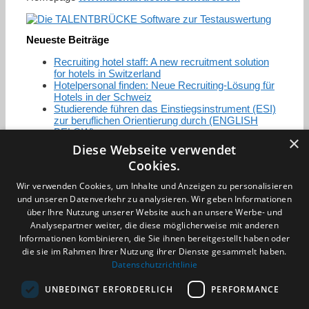
Neueste Beiträge
Recruiting hotel staff: A new recruitment solution
for hotels in Switzerland
Hotelpersonal finden: Neue Recruiting-Lösung für
Hotels in der Schweiz
Studierende führen das Einstiegsinstrument (ESI)
zur beruflichen Orientierung durch (ENGLISH
BELOW)
×
Diese Webseite verwendet
Cookies.
Zertifizierung / Mitgliedschaften
Wir verwenden Cookies, um Inhalte und Anzeigen zu personalisieren
und unseren Datenverkehr zu analysieren. Wir geben Informationen
über Ihre Nutzung unserer Website auch an unsere Werbe- und
Analysepartner weiter, die diese möglicherweise mit anderen
Informationen kombinieren, die Sie ihnen bereitgestellt haben oder
die sie im Rahmen Ihrer Nutzung ihrer Dienste gesammelt haben.
Partner im Sport
Datenschutzrichtlinie
UNBEDINGT ERFORDERLICH
PERFORMANCE
Impressum