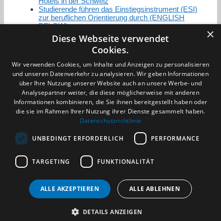
Hotels in der Schweiz
Studierende führen das Einstiegsinstrument (ESI)
zur beruflichen Orientierung durch (ENGLISH
BELOW)
×
Diese Webseite verwendet
Cookies.
Zertifizierung / Mitgliedschaften
Wir verwenden Cookies, um Inhalte und Anzeigen zu personalisieren
und unseren Datenverkehr zu analysieren. Wir geben Informationen
über Ihre Nutzung unserer Website auch an unsere Werbe- und
Analysepartner weiter, die diese möglicherweise mit anderen
Informationen kombinieren, die Sie ihnen bereitgestellt haben oder
die sie im Rahmen Ihrer Nutzung ihrer Dienste gesammelt haben.
Partner im Sport
Datenschutzrichtlinie
UNBEDINGT ERFORDERLICH
PERFORMANCE
Impressum
TARGETING
FUNKTIONALITÄT
Datenschutzerklärung
AGB
Benachrichtigungsservice
ALLE AKZEPTIEREN
ALLE ABLEHNEN
Kontakt und Anfahrt
DETAILS ANZEIGEN
(c) 2026 TALENTBRÜCKE GmbH & Co. KG