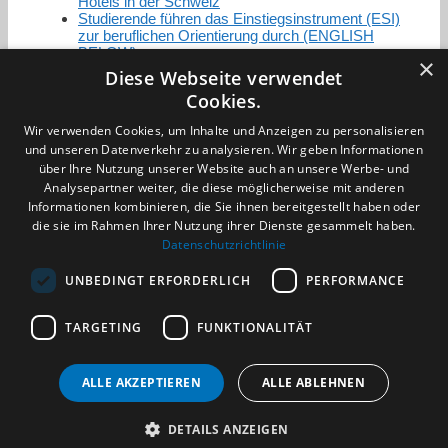
Hotels in der Schweiz
Studierende führen das Einstiegsinstrument (ESI)
zur beruflichen Orientierung durch (ENGLISH
BELOW)
×
Diese Webseite verwendet
Cookies.
Zertifizierung / Mitgliedschaften
Wir verwenden Cookies, um Inhalte und Anzeigen zu personalisieren
und unseren Datenverkehr zu analysieren. Wir geben Informationen
über Ihre Nutzung unserer Website auch an unsere Werbe- und
Analysepartner weiter, die diese möglicherweise mit anderen
Informationen kombinieren, die Sie ihnen bereitgestellt haben oder
die sie im Rahmen Ihrer Nutzung ihrer Dienste gesammelt haben.
Partner im Sport
Datenschutzrichtlinie
UNBEDINGT ERFORDERLICH
PERFORMANCE
Impressum
TARGETING
FUNKTIONALITÄT
Datenschutzerklärung
AGB
Benachrichtigungsservice
ALLE AKZEPTIEREN
ALLE ABLEHNEN
Kontakt und Anfahrt
DETAILS ANZEIGEN
(c) 2026 TALENTBRÜCKE GmbH & Co. KG