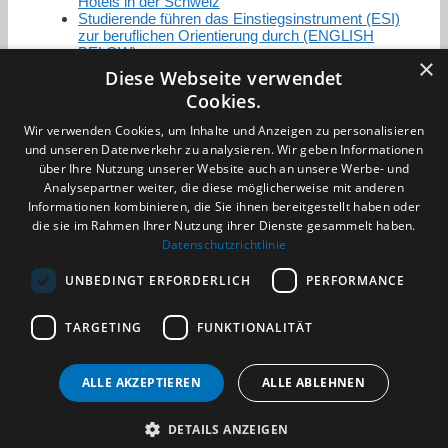
Hotels in der Schweiz
Studierende führen das Einstiegsinstrument (ESI)
zur beruflichen Orientierung durch (ENGLISH
BELOW)
×
Diese Webseite verwendet
Cookies.
Zertifizierung / Mitgliedschaften
Wir verwenden Cookies, um Inhalte und Anzeigen zu personalisieren
und unseren Datenverkehr zu analysieren. Wir geben Informationen
über Ihre Nutzung unserer Website auch an unsere Werbe- und
Analysepartner weiter, die diese möglicherweise mit anderen
Informationen kombinieren, die Sie ihnen bereitgestellt haben oder
die sie im Rahmen Ihrer Nutzung ihrer Dienste gesammelt haben.
Partner im Sport
Datenschutzrichtlinie
UNBEDINGT ERFORDERLICH
PERFORMANCE
Impressum
TARGETING
FUNKTIONALITÄT
Datenschutzerklärung
AGB
Benachrichtigungsservice
ALLE AKZEPTIEREN
ALLE ABLEHNEN
Kontakt und Anfahrt
DETAILS ANZEIGEN
(c) 2026 TALENTBRÜCKE GmbH & Co. KG