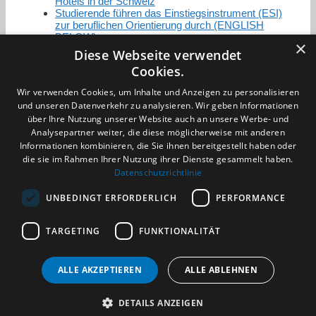
Hotels in der Schweiz
Studierende führen das Einstiegsinstrument (ESI)
zur beruflichen Orientierung durch (ENGLISH
BELOW)
×
Diese Webseite verwendet
Cookies.
Zertifizierung / Mitgliedschaften
Wir verwenden Cookies, um Inhalte und Anzeigen zu personalisieren
und unseren Datenverkehr zu analysieren. Wir geben Informationen
über Ihre Nutzung unserer Website auch an unsere Werbe- und
Analysepartner weiter, die diese möglicherweise mit anderen
Informationen kombinieren, die Sie ihnen bereitgestellt haben oder
die sie im Rahmen Ihrer Nutzung ihrer Dienste gesammelt haben.
Partner im Sport
Datenschutzrichtlinie
UNBEDINGT ERFORDERLICH
PERFORMANCE
Impressum
TARGETING
FUNKTIONALITÄT
Datenschutzerklärung
AGB
Benachrichtigungsservice
ALLE AKZEPTIEREN
ALLE ABLEHNEN
Kontakt und Anfahrt
DETAILS ANZEIGEN
(c) 2026 TALENTBRÜCKE GmbH & Co. KG