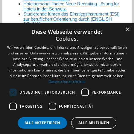
Hotelpersonal finden: Neue Recruiting-Lösung für
Hotels in der Schweiz
Studierende führen das Einstiegsinstrument (ESI)
zur beruflichen Orientierung durch (ENGLISH
BELOW)
×
Diese Webseite verwendet
Cookies.
Zertifizierung / Mitgliedschaften
Wir verwenden Cookies, um Inhalte und Anzeigen zu personalisieren
und unseren Datenverkehr zu analysieren. Wir geben Informationen
über Ihre Nutzung unserer Website auch an unsere Werbe- und
Analysepartner weiter, die diese möglicherweise mit anderen
Informationen kombinieren, die Sie ihnen bereitgestellt haben oder
die sie im Rahmen Ihrer Nutzung ihrer Dienste gesammelt haben.
Partner im Sport
Datenschutzrichtlinie
UNBEDINGT ERFORDERLICH
PERFORMANCE
Impressum
TARGETING
FUNKTIONALITÄT
Datenschutzerklärung
AGB
Benachrichtigungsservice
ALLE AKZEPTIEREN
ALLE ABLEHNEN
Kontakt und Anfahrt