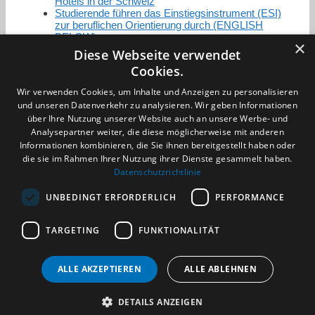
Hotels in der Schweiz
Studierende führen das Einstiegsinstrument (ESI)
zur beruflichen Orientierung durch (ENGLISH
BELOW)
×
Diese Webseite verwendet
Cookies.
Zertifizierung / Mitgliedschaften
Wir verwenden Cookies, um Inhalte und Anzeigen zu personalisieren
und unseren Datenverkehr zu analysieren. Wir geben Informationen
über Ihre Nutzung unserer Website auch an unsere Werbe- und
Analysepartner weiter, die diese möglicherweise mit anderen
Informationen kombinieren, die Sie ihnen bereitgestellt haben oder
die sie im Rahmen Ihrer Nutzung ihrer Dienste gesammelt haben.
Partner im Sport
Datenschutzrichtlinie
UNBEDINGT ERFORDERLICH
PERFORMANCE
Impressum
TARGETING
FUNKTIONALITÄT
Datenschutzerklärung
AGB
Benachrichtigungsservice
ALLE AKZEPTIEREN
ALLE ABLEHNEN
Kontakt und Anfahrt
DETAILS ANZEIGEN
(c) 2026 TALENTBRÜCKE GmbH & Co. KG