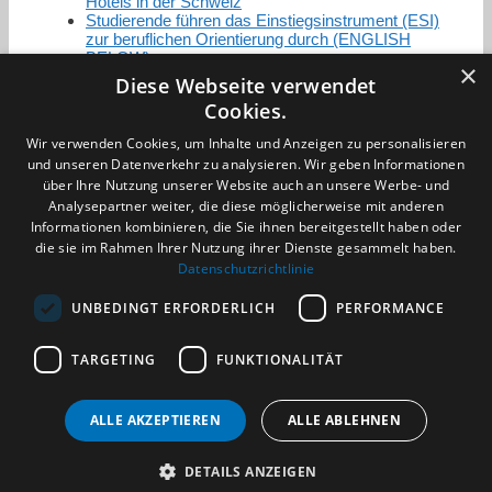
Hotels in der Schweiz
Studierende führen das Einstiegsinstrument (ESI)
zur beruflichen Orientierung durch (ENGLISH
BELOW)
×
Diese Webseite verwendet
Cookies.
Zertifizierung / Mitgliedschaften
Wir verwenden Cookies, um Inhalte und Anzeigen zu personalisieren
und unseren Datenverkehr zu analysieren. Wir geben Informationen
über Ihre Nutzung unserer Website auch an unsere Werbe- und
Analysepartner weiter, die diese möglicherweise mit anderen
Informationen kombinieren, die Sie ihnen bereitgestellt haben oder
die sie im Rahmen Ihrer Nutzung ihrer Dienste gesammelt haben.
Partner im Sport
Datenschutzrichtlinie
UNBEDINGT ERFORDERLICH
PERFORMANCE
Impressum
TARGETING
FUNKTIONALITÄT
Datenschutzerklärung
AGB
Benachrichtigungsservice
ALLE AKZEPTIEREN
ALLE ABLEHNEN
Kontakt und Anfahrt
DETAILS ANZEIGEN
(c) 2026 TALENTBRÜCKE GmbH & Co. KG