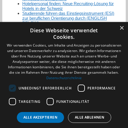
Hotelpersonal finden: Neue Recruiting-Lösung für
Hotels in der Schweiz
Studierende führen das Einstiegsinstrument (ESI)
zur beruflichen Orientierung durch (ENGLISH
BELOW)
×
Diese Webseite verwendet
Cookies.
Zertifizierung / Mitgliedschaften
Wir verwenden Cookies, um Inhalte und Anzeigen zu personalisieren
und unseren Datenverkehr zu analysieren. Wir geben Informationen
über Ihre Nutzung unserer Website auch an unsere Werbe- und
Analysepartner weiter, die diese möglicherweise mit anderen
Informationen kombinieren, die Sie ihnen bereitgestellt haben oder
die sie im Rahmen Ihrer Nutzung ihrer Dienste gesammelt haben.
Partner im Sport
Datenschutzrichtlinie
UNBEDINGT ERFORDERLICH
PERFORMANCE
Impressum
TARGETING
FUNKTIONALITÄT
Datenschutzerklärung
AGB
Benachrichtigungsservice
ALLE AKZEPTIEREN
ALLE ABLEHNEN
Kontakt und Anfahrt