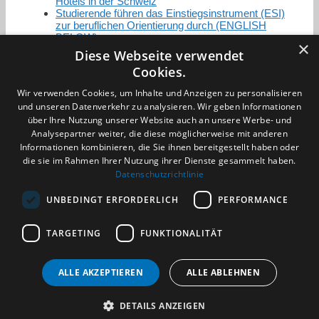
Hotels in der Schweiz
Studierende führen das Einstiegsinstrument (ESI)
zur beruflichen Orientierung durch (ENGLISH
BELOW)
×
Diese Webseite verwendet
Cookies.
Zertifizierung / Mitgliedschaften
Wir verwenden Cookies, um Inhalte und Anzeigen zu personalisieren
und unseren Datenverkehr zu analysieren. Wir geben Informationen
über Ihre Nutzung unserer Website auch an unsere Werbe- und
Analysepartner weiter, die diese möglicherweise mit anderen
Informationen kombinieren, die Sie ihnen bereitgestellt haben oder
die sie im Rahmen Ihrer Nutzung ihrer Dienste gesammelt haben.
Partner im Sport
Datenschutzrichtlinie
UNBEDINGT ERFORDERLICH
PERFORMANCE
Impressum
TARGETING
FUNKTIONALITÄT
Datenschutzerklärung
AGB
Benachrichtigungsservice
ALLE AKZEPTIEREN
ALLE ABLEHNEN
Kontakt und Anfahrt
DETAILS ANZEIGEN
(c) 2026 TALENTBRÜCKE GmbH & Co. KG