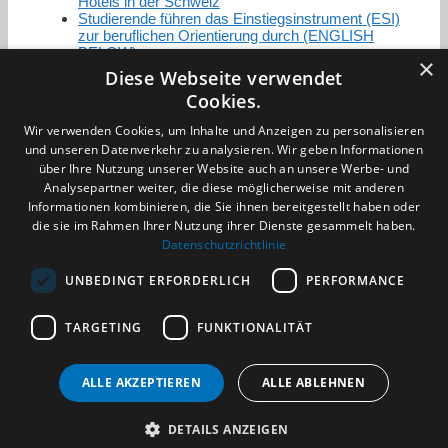
Hotels in der Schweiz
Studierende führen das Einstiegsinstrument (ESI)
zur beruflichen Orientierung durch (ENGLISH
BELOW)
×
Diese Webseite verwendet
Cookies.
Zertifizierung / Mitgliedschaften
Wir verwenden Cookies, um Inhalte und Anzeigen zu personalisieren
und unseren Datenverkehr zu analysieren. Wir geben Informationen
über Ihre Nutzung unserer Website auch an unsere Werbe- und
Analysepartner weiter, die diese möglicherweise mit anderen
Informationen kombinieren, die Sie ihnen bereitgestellt haben oder
die sie im Rahmen Ihrer Nutzung ihrer Dienste gesammelt haben.
Partner im Sport
Datenschutzrichtlinie
UNBEDINGT ERFORDERLICH
PERFORMANCE
Impressum
TARGETING
FUNKTIONALITÄT
Datenschutzerklärung
AGB
Benachrichtigungsservice
ALLE AKZEPTIEREN
ALLE ABLEHNEN
Kontakt und Anfahrt
DETAILS ANZEIGEN
(c) 2026 TALENTBRÜCKE GmbH & Co. KG