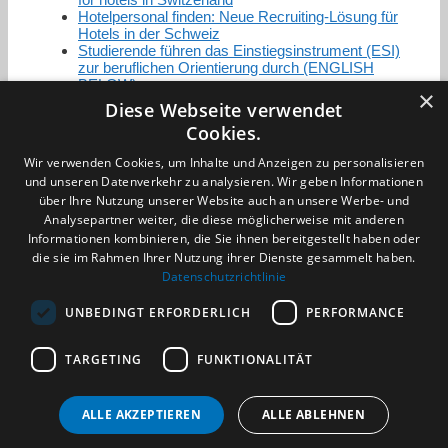
Hotelpersonal finden: Neue Recruiting-Lösung für
Hotels in der Schweiz
Studierende führen das Einstiegsinstrument (ESI)
zur beruflichen Orientierung durch (ENGLISH
BELOW)
×
Diese Webseite verwendet
Cookies.
Zertifizierung / Mitgliedschaften
Wir verwenden Cookies, um Inhalte und Anzeigen zu personalisieren
und unseren Datenverkehr zu analysieren. Wir geben Informationen
über Ihre Nutzung unserer Website auch an unsere Werbe- und
Analysepartner weiter, die diese möglicherweise mit anderen
Informationen kombinieren, die Sie ihnen bereitgestellt haben oder
die sie im Rahmen Ihrer Nutzung ihrer Dienste gesammelt haben.
Partner im Sport
Datenschutzrichtlinie
UNBEDINGT ERFORDERLICH
PERFORMANCE
Impressum
TARGETING
FUNKTIONALITÄT
Datenschutzerklärung
AGB
Benachrichtigungsservice
ALLE AKZEPTIEREN
ALLE ABLEHNEN
Kontakt und Anfahrt