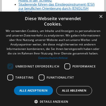
Hotels in der Schweiz
Studierende führen das Einstiegsinstrument (ESI)
zur beruflichen Orientierung durch (ENGLISH
BELOW)
×
Diese Webseite verwendet
Cookies.
Zertifizierung / Mitgliedschaften
Wir verwenden Cookies, um Inhalte und Anzeigen zu personalisieren
und unseren Datenverkehr zu analysieren. Wir geben Informationen
über Ihre Nutzung unserer Website auch an unsere Werbe- und
Analysepartner weiter, die diese möglicherweise mit anderen
Informationen kombinieren, die Sie ihnen bereitgestellt haben oder
die sie im Rahmen Ihrer Nutzung ihrer Dienste gesammelt haben.
Partner im Sport
Datenschutzrichtlinie
UNBEDINGT ERFORDERLICH
PERFORMANCE
Impressum
TARGETING
FUNKTIONALITÄT
Datenschutzerklärung
AGB
Benachrichtigungsservice
ALLE AKZEPTIEREN
ALLE ABLEHNEN
Kontakt und Anfahrt
DETAILS ANZEIGEN
(c) 2026 TALENTBRÜCKE GmbH & Co. KG