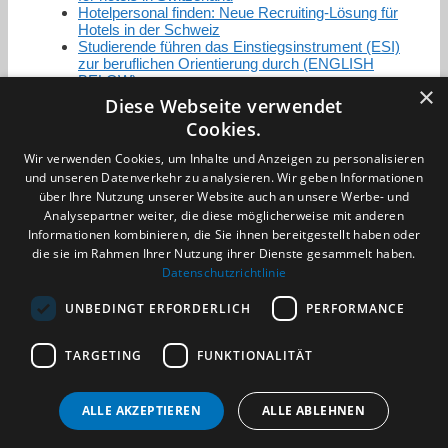
Hotelpersonal finden: Neue Recruiting-Lösung für
Hotels in der Schweiz
Studierende führen das Einstiegsinstrument (ESI)
zur beruflichen Orientierung durch (ENGLISH
BELOW)
×
Diese Webseite verwendet
Cookies.
Zertifizierung / Mitgliedschaften
Wir verwenden Cookies, um Inhalte und Anzeigen zu personalisieren
und unseren Datenverkehr zu analysieren. Wir geben Informationen
über Ihre Nutzung unserer Website auch an unsere Werbe- und
Analysepartner weiter, die diese möglicherweise mit anderen
Informationen kombinieren, die Sie ihnen bereitgestellt haben oder
die sie im Rahmen Ihrer Nutzung ihrer Dienste gesammelt haben.
Partner im Sport
Datenschutzrichtlinie
UNBEDINGT ERFORDERLICH
PERFORMANCE
Impressum
TARGETING
FUNKTIONALITÄT
Datenschutzerklärung
AGB
Benachrichtigungsservice
ALLE AKZEPTIEREN
ALLE ABLEHNEN
Kontakt und Anfahrt