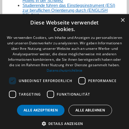
Hotels in der Schweiz
Studierende führen das Einstiegsinstrument (ESI)
zur beruflichen Orientierung durch (ENGLISH
BELOW)
×
Diese Webseite verwendet
Cookies.
Zertifizierung / Mitgliedschaften
Wir verwenden Cookies, um Inhalte und Anzeigen zu personalisieren
und unseren Datenverkehr zu analysieren. Wir geben Informationen
über Ihre Nutzung unserer Website auch an unsere Werbe- und
Analysepartner weiter, die diese möglicherweise mit anderen
Informationen kombinieren, die Sie ihnen bereitgestellt haben oder
die sie im Rahmen Ihrer Nutzung ihrer Dienste gesammelt haben.
Partner im Sport
Datenschutzrichtlinie
UNBEDINGT ERFORDERLICH
PERFORMANCE
Impressum
TARGETING
FUNKTIONALITÄT
Datenschutzerklärung
AGB
Benachrichtigungsservice
ALLE AKZEPTIEREN
ALLE ABLEHNEN
Kontakt und Anfahrt
DETAILS ANZEIGEN
(c) 2026 TALENTBRÜCKE GmbH & Co. KG