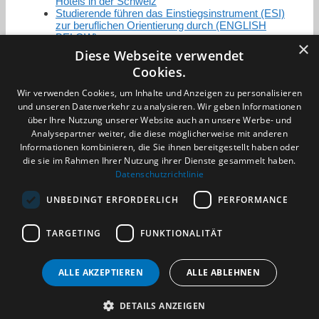
Hotels in der Schweiz
Studierende führen das Einstiegsinstrument (ESI)
zur beruflichen Orientierung durch (ENGLISH
BELOW)
×
Diese Webseite verwendet
Cookies.
Zertifizierung / Mitgliedschaften
Wir verwenden Cookies, um Inhalte und Anzeigen zu personalisieren
und unseren Datenverkehr zu analysieren. Wir geben Informationen
über Ihre Nutzung unserer Website auch an unsere Werbe- und
Analysepartner weiter, die diese möglicherweise mit anderen
Informationen kombinieren, die Sie ihnen bereitgestellt haben oder
die sie im Rahmen Ihrer Nutzung ihrer Dienste gesammelt haben.
Partner im Sport
Datenschutzrichtlinie
UNBEDINGT ERFORDERLICH
PERFORMANCE
Impressum
TARGETING
FUNKTIONALITÄT
Datenschutzerklärung
AGB
Benachrichtigungsservice
ALLE AKZEPTIEREN
ALLE ABLEHNEN
Kontakt und Anfahrt
DETAILS ANZEIGEN
(c) 2026 TALENTBRÜCKE GmbH & Co. KG