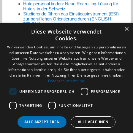
Hotelpersonal finden: Neue Recruiting-Lösung für
Hotels in der Schweiz
Studierende führen das Einstiegsinstrument (ESI)
zur beruflichen Orientierung durch (ENGLISH
BELOW)
×
Diese Webseite verwendet
Cookies.
Zertifizierung / Mitgliedschaften
Wir verwenden Cookies, um Inhalte und Anzeigen zu personalisieren
und unseren Datenverkehr zu analysieren. Wir geben Informationen
über Ihre Nutzung unserer Website auch an unsere Werbe- und
Analysepartner weiter, die diese möglicherweise mit anderen
Informationen kombinieren, die Sie ihnen bereitgestellt haben oder
die sie im Rahmen Ihrer Nutzung ihrer Dienste gesammelt haben.
Partner im Sport
Datenschutzrichtlinie
UNBEDINGT ERFORDERLICH
PERFORMANCE
Impressum
TARGETING
FUNKTIONALITÄT
Datenschutzerklärung
AGB
Benachrichtigungsservice
ALLE AKZEPTIEREN
ALLE ABLEHNEN
Kontakt und Anfahrt