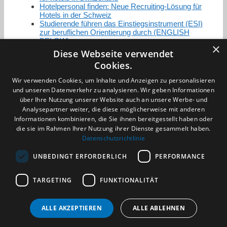
Hotelpersonal finden: Neue Recruiting-Lösung für
Hotels in der Schweiz
Studierende führen das Einstiegsinstrument (ESI)
zur beruflichen Orientierung durch (ENGLISH
BELOW)
×
Diese Webseite verwendet
Cookies.
Zertifizierung / Mitgliedschaften
Wir verwenden Cookies, um Inhalte und Anzeigen zu personalisieren
und unseren Datenverkehr zu analysieren. Wir geben Informationen
über Ihre Nutzung unserer Website auch an unsere Werbe- und
Analysepartner weiter, die diese möglicherweise mit anderen
Informationen kombinieren, die Sie ihnen bereitgestellt haben oder
die sie im Rahmen Ihrer Nutzung ihrer Dienste gesammelt haben.
Partner im Sport
Datenschutzrichtlinie
UNBEDINGT ERFORDERLICH
PERFORMANCE
Impressum
TARGETING
FUNKTIONALITÄT
Datenschutzerklärung
AGB
Benachrichtigungsservice
ALLE AKZEPTIEREN
ALLE ABLEHNEN
Kontakt und Anfahrt