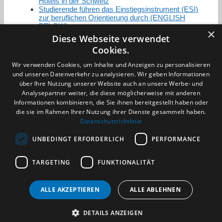
Hotels in der Schweiz
Studierende führen das Einstiegsinstrument (ESI)
zur beruflichen Orientierung durch (ENGLISH
BELOW)
×
Diese Webseite verwendet
Cookies.
Zertifizierung / Mitgliedschaften
Wir verwenden Cookies, um Inhalte und Anzeigen zu personalisieren
und unseren Datenverkehr zu analysieren. Wir geben Informationen
über Ihre Nutzung unserer Website auch an unsere Werbe- und
Analysepartner weiter, die diese möglicherweise mit anderen
Informationen kombinieren, die Sie ihnen bereitgestellt haben oder
die sie im Rahmen Ihrer Nutzung ihrer Dienste gesammelt haben.
Partner im Sport
Datenschutzrichtlinie
UNBEDINGT ERFORDERLICH
PERFORMANCE
Impressum
TARGETING
FUNKTIONALITÄT
Datenschutzerklärung
AGB
Benachrichtigungsservice
ALLE AKZEPTIEREN
ALLE ABLEHNEN
Kontakt und Anfahrt
DETAILS ANZEIGEN
(c) 2026 TALENTBRÜCKE GmbH & Co. KG