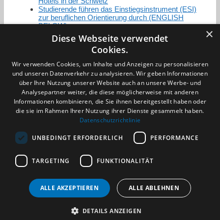
Hotels in der Schweiz
Studierende führen das Einstiegsinstrument (ESI)
zur beruflichen Orientierung durch (ENGLISH
BELOW)
×
Diese Webseite verwendet
Cookies.
Zertifizierung / Mitgliedschaften
Wir verwenden Cookies, um Inhalte und Anzeigen zu personalisieren
und unseren Datenverkehr zu analysieren. Wir geben Informationen
über Ihre Nutzung unserer Website auch an unsere Werbe- und
Analysepartner weiter, die diese möglicherweise mit anderen
Informationen kombinieren, die Sie ihnen bereitgestellt haben oder
die sie im Rahmen Ihrer Nutzung ihrer Dienste gesammelt haben.
Partner im Sport
Datenschutzrichtlinie
UNBEDINGT ERFORDERLICH
PERFORMANCE
Impressum
TARGETING
FUNKTIONALITÄT
Datenschutzerklärung
AGB
Benachrichtigungsservice
ALLE AKZEPTIEREN
ALLE ABLEHNEN
Kontakt und Anfahrt
DETAILS ANZEIGEN
(c) 2026 TALENTBRÜCKE GmbH & Co. KG