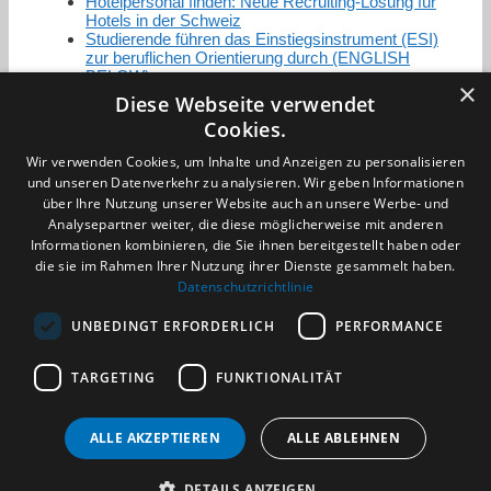
Hotelpersonal finden: Neue Recruiting-Lösung für
Hotels in der Schweiz
Studierende führen das Einstiegsinstrument (ESI)
zur beruflichen Orientierung durch (ENGLISH
BELOW)
×
Diese Webseite verwendet
Cookies.
Zertifizierung / Mitgliedschaften
Wir verwenden Cookies, um Inhalte und Anzeigen zu personalisieren
und unseren Datenverkehr zu analysieren. Wir geben Informationen
über Ihre Nutzung unserer Website auch an unsere Werbe- und
Analysepartner weiter, die diese möglicherweise mit anderen
Informationen kombinieren, die Sie ihnen bereitgestellt haben oder
die sie im Rahmen Ihrer Nutzung ihrer Dienste gesammelt haben.
Partner im Sport
Datenschutzrichtlinie
UNBEDINGT ERFORDERLICH
PERFORMANCE
Impressum
TARGETING
FUNKTIONALITÄT
Datenschutzerklärung
AGB
Benachrichtigungsservice
ALLE AKZEPTIEREN
ALLE ABLEHNEN
Kontakt und Anfahrt
DETAILS ANZEIGEN