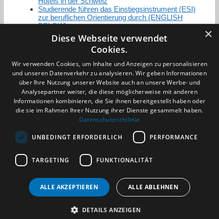
Hotels in der Schweiz
Studierende führen das Einstiegsinstrument (ESI)
zur beruflichen Orientierung durch (ENGLISH
BELOW)
×
Diese Webseite verwendet
Cookies.
Zertifizierung / Mitgliedschaften
Wir verwenden Cookies, um Inhalte und Anzeigen zu personalisieren
und unseren Datenverkehr zu analysieren. Wir geben Informationen
über Ihre Nutzung unserer Website auch an unsere Werbe- und
Analysepartner weiter, die diese möglicherweise mit anderen
Informationen kombinieren, die Sie ihnen bereitgestellt haben oder
die sie im Rahmen Ihrer Nutzung ihrer Dienste gesammelt haben.
Partner im Sport
Datenschutzrichtlinie
UNBEDINGT ERFORDERLICH
PERFORMANCE
Impressum
TARGETING
FUNKTIONALITÄT
Datenschutzerklärung
AGB
Benachrichtigungsservice
ALLE AKZEPTIEREN
ALLE ABLEHNEN
Kontakt und Anfahrt
DETAILS ANZEIGEN
(c) 2026 TALENTBRÜCKE GmbH & Co. KG