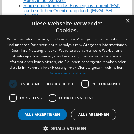
Hotels in der Schweiz
Studierende führen das Einstiegsinstrument (ESI)
zur beruflichen Orientierung durch (ENGLISH
BELOW)
×
Diese Webseite verwendet
Cookies.
Zertifizierung / Mitgliedschaften
Wir verwenden Cookies, um Inhalte und Anzeigen zu personalisieren
und unseren Datenverkehr zu analysieren. Wir geben Informationen
über Ihre Nutzung unserer Website auch an unsere Werbe- und
Analysepartner weiter, die diese möglicherweise mit anderen
Informationen kombinieren, die Sie ihnen bereitgestellt haben oder
die sie im Rahmen Ihrer Nutzung ihrer Dienste gesammelt haben.
Partner im Sport
Datenschutzrichtlinie
UNBEDINGT ERFORDERLICH
PERFORMANCE
Impressum
TARGETING
FUNKTIONALITÄT
Datenschutzerklärung
AGB
Benachrichtigungsservice
ALLE AKZEPTIEREN
ALLE ABLEHNEN
Kontakt und Anfahrt
DETAILS ANZEIGEN
(c) 2026 TALENTBRÜCKE GmbH & Co. KG