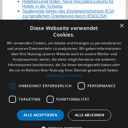
Hotelpersonal finden: Neue Recruiting-Lösung für
Hotels in der Schweiz
Studierende führen das Einstiegsinstrument (ESI)
zur beruflichen Orientierung durch (ENGLISH
BELOW)
×
Diese Webseite verwendet
Cookies.
Zertifizierung / Mitgliedschaften
Wir verwenden Cookies, um Inhalte und Anzeigen zu personalisieren
und unseren Datenverkehr zu analysieren. Wir geben Informationen
über Ihre Nutzung unserer Website auch an unsere Werbe- und
Analysepartner weiter, die diese möglicherweise mit anderen
Informationen kombinieren, die Sie ihnen bereitgestellt haben oder
die sie im Rahmen Ihrer Nutzung ihrer Dienste gesammelt haben.
Partner im Sport
Datenschutzrichtlinie
UNBEDINGT ERFORDERLICH
PERFORMANCE
Impressum
TARGETING
FUNKTIONALITÄT
Datenschutzerklärung
AGB
Benachrichtigungsservice
ALLE AKZEPTIEREN
ALLE ABLEHNEN
Kontakt und Anfahrt