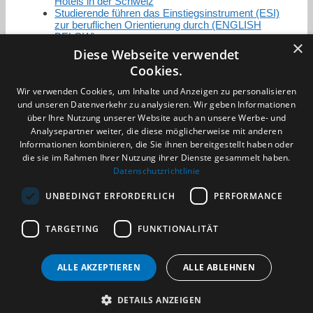
Hotels in der Schweiz
Studierende führen das Einstiegsinstrument (ESI)
zur beruflichen Orientierung durch (ENGLISH
BELOW)
×
Diese Webseite verwendet
Cookies.
Zertifizierung / Mitgliedschaften
Wir verwenden Cookies, um Inhalte und Anzeigen zu personalisieren
und unseren Datenverkehr zu analysieren. Wir geben Informationen
über Ihre Nutzung unserer Website auch an unsere Werbe- und
Analysepartner weiter, die diese möglicherweise mit anderen
Informationen kombinieren, die Sie ihnen bereitgestellt haben oder
die sie im Rahmen Ihrer Nutzung ihrer Dienste gesammelt haben.
Partner im Sport
Datenschutzrichtlinie
UNBEDINGT ERFORDERLICH
PERFORMANCE
Impressum
TARGETING
FUNKTIONALITÄT
Datenschutzerklärung
AGB
Benachrichtigungsservice
ALLE AKZEPTIEREN
ALLE ABLEHNEN
Kontakt und Anfahrt
DETAILS ANZEIGEN
(c) 2026 TALENTBRÜCKE GmbH & Co. KG