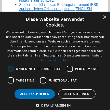
Hotels in der Schweiz
Studierende führen das Einstiegsinstrument (ESI)
zur beruflichen Orientierung durch (ENGLISH
BELOW)
×
Diese Webseite verwendet
Cookies.
Zertifizierung / Mitgliedschaften
Wir verwenden Cookies, um Inhalte und Anzeigen zu personalisieren
und unseren Datenverkehr zu analysieren. Wir geben Informationen
über Ihre Nutzung unserer Website auch an unsere Werbe- und
Analysepartner weiter, die diese möglicherweise mit anderen
Informationen kombinieren, die Sie ihnen bereitgestellt haben oder
die sie im Rahmen Ihrer Nutzung ihrer Dienste gesammelt haben.
Partner im Sport
Datenschutzrichtlinie
UNBEDINGT ERFORDERLICH
PERFORMANCE
Impressum
TARGETING
FUNKTIONALITÄT
Datenschutzerklärung
AGB
Benachrichtigungsservice
ALLE AKZEPTIEREN
ALLE ABLEHNEN
Kontakt und Anfahrt
DETAILS ANZEIGEN
(c) 2026 TALENTBRÜCKE GmbH & Co. KG