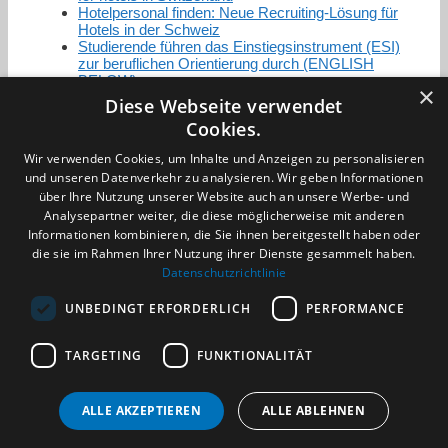
Hotelpersonal finden: Neue Recruiting-Lösung für
Hotels in der Schweiz
Studierende führen das Einstiegsinstrument (ESI)
zur beruflichen Orientierung durch (ENGLISH
BELOW)
×
Diese Webseite verwendet
Cookies.
Zertifizierung / Mitgliedschaften
Wir verwenden Cookies, um Inhalte und Anzeigen zu personalisieren
und unseren Datenverkehr zu analysieren. Wir geben Informationen
über Ihre Nutzung unserer Website auch an unsere Werbe- und
Analysepartner weiter, die diese möglicherweise mit anderen
Informationen kombinieren, die Sie ihnen bereitgestellt haben oder
die sie im Rahmen Ihrer Nutzung ihrer Dienste gesammelt haben.
Partner im Sport
Datenschutzrichtlinie
UNBEDINGT ERFORDERLICH
PERFORMANCE
Impressum
TARGETING
FUNKTIONALITÄT
Datenschutzerklärung
AGB
Benachrichtigungsservice
ALLE AKZEPTIEREN
ALLE ABLEHNEN
Kontakt und Anfahrt