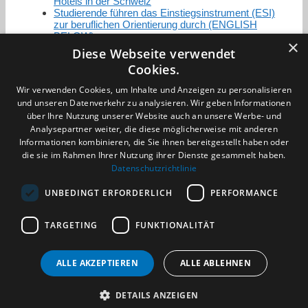
Hotels in der Schweiz
Studierende führen das Einstiegsinstrument (ESI)
zur beruflichen Orientierung durch (ENGLISH
BELOW)
×
Diese Webseite verwendet
Cookies.
Zertifizierung / Mitgliedschaften
Wir verwenden Cookies, um Inhalte und Anzeigen zu personalisieren
und unseren Datenverkehr zu analysieren. Wir geben Informationen
über Ihre Nutzung unserer Website auch an unsere Werbe- und
Analysepartner weiter, die diese möglicherweise mit anderen
Informationen kombinieren, die Sie ihnen bereitgestellt haben oder
die sie im Rahmen Ihrer Nutzung ihrer Dienste gesammelt haben.
Partner im Sport
Datenschutzrichtlinie
UNBEDINGT ERFORDERLICH
PERFORMANCE
Impressum
TARGETING
FUNKTIONALITÄT
Datenschutzerklärung
AGB
Benachrichtigungsservice
ALLE AKZEPTIEREN
ALLE ABLEHNEN
Kontakt und Anfahrt
DETAILS ANZEIGEN
(c) 2026 TALENTBRÜCKE GmbH & Co. KG