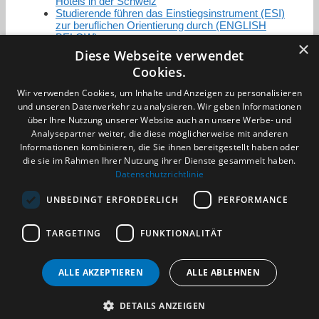
Hotels in der Schweiz
Studierende führen das Einstiegsinstrument (ESI)
zur beruflichen Orientierung durch (ENGLISH
BELOW)
×
Diese Webseite verwendet
Cookies.
Zertifizierung / Mitgliedschaften
Wir verwenden Cookies, um Inhalte und Anzeigen zu personalisieren
und unseren Datenverkehr zu analysieren. Wir geben Informationen
über Ihre Nutzung unserer Website auch an unsere Werbe- und
Analysepartner weiter, die diese möglicherweise mit anderen
Informationen kombinieren, die Sie ihnen bereitgestellt haben oder
die sie im Rahmen Ihrer Nutzung ihrer Dienste gesammelt haben.
Partner im Sport
Datenschutzrichtlinie
UNBEDINGT ERFORDERLICH
PERFORMANCE
Impressum
TARGETING
FUNKTIONALITÄT
Datenschutzerklärung
AGB
Benachrichtigungsservice
ALLE AKZEPTIEREN
ALLE ABLEHNEN
Kontakt und Anfahrt
DETAILS ANZEIGEN
(c) 2026 TALENTBRÜCKE GmbH & Co. KG