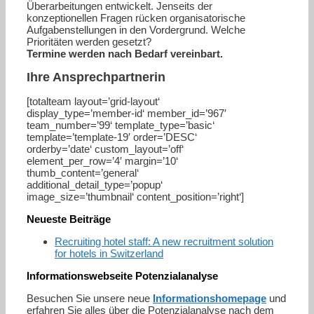
Überarbeitungen entwickelt. Jenseits der
konzeptionellen Fragen rücken organisatorische
Aufgabenstellungen in den Vordergrund. Welche
Prioritäten werden gesetzt?
Termine werden nach Bedarf vereinbart.
Ihre Ansprechpartnerin
[totalteam layout=’grid-layout‘
display_type=’member-id‘ member_id=’967′
team_number=’99‘ template_type=’basic‘
template=’template-19′ order=’DESC‘
orderby=’date‘ custom_layout=’off‘
element_per_row=’4′ margin=’10‘
thumb_content=’general‘
additional_detail_type=’popup‘
image_size=’thumbnail‘ content_position=’right‘]
Neueste Beiträge
Recruiting hotel staff: A new recruitment solution
for hotels in Switzerland
Informationswebseite Potenzialanalyse
Besuchen Sie unsere neue
Informationshomepage
und
erfahren Sie alles über die Potenzialanalyse nach dem