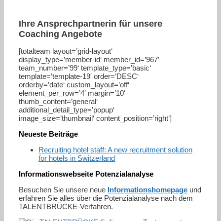
Ihre Ansprechpartnerin für unsere
Coaching Angebote
[totalteam layout=’grid-layout‘
display_type=’member-id‘ member_id=’967′
team_number=’99‘ template_type=’basic‘
template=’template-19′ order=’DESC‘
orderby=’date‘ custom_layout=’off‘
element_per_row=’4′ margin=’10‘
thumb_content=’general‘
additional_detail_type=’popup‘
image_size=’thumbnail‘ content_position=’right‘]
Neueste Beiträge
Recruiting hotel staff: A new recruitment solution
for hotels in Switzerland
Informationswebseite Potenzialanalyse
Besuchen Sie unsere neue
Informationshomepage
und
erfahren Sie alles über die Potenzialanalyse nach dem
TALENTBRÜCKE-Verfahren.