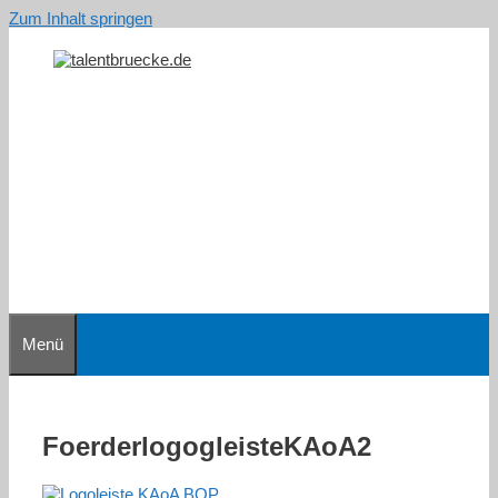
Zum Inhalt springen
Menü
FoerderlogogleisteKAoA2