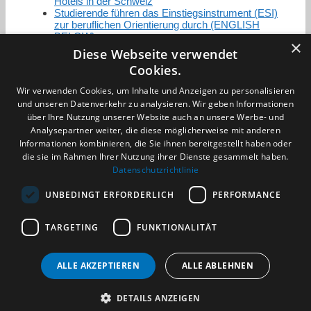
Hotels in der Schweiz
Studierende führen das Einstiegsinstrument (ESI)
zur beruflichen Orientierung durch (ENGLISH
BELOW)
×
Diese Webseite verwendet
Cookies.
Zertifizierung / Mitgliedschaften
Wir verwenden Cookies, um Inhalte und Anzeigen zu personalisieren
und unseren Datenverkehr zu analysieren. Wir geben Informationen
über Ihre Nutzung unserer Website auch an unsere Werbe- und
Analysepartner weiter, die diese möglicherweise mit anderen
Informationen kombinieren, die Sie ihnen bereitgestellt haben oder
die sie im Rahmen Ihrer Nutzung ihrer Dienste gesammelt haben.
Partner im Sport
Datenschutzrichtlinie
UNBEDINGT ERFORDERLICH
PERFORMANCE
Impressum
TARGETING
FUNKTIONALITÄT
Datenschutzerklärung
AGB
Benachrichtigungsservice
ALLE AKZEPTIEREN
ALLE ABLEHNEN
Kontakt und Anfahrt
DETAILS ANZEIGEN
(c) 2026 TALENTBRÜCKE GmbH & Co. KG