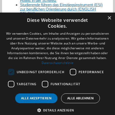
Hotels in der Schweiz
Studierende führen das Einstiegsinstrument (ESI)
zur beruflichen Orientierung durch (ENGLISH
BELOW)
×
Diese Webseite verwendet
Cookies.
Zertifizierung / Mitgliedschaften
Wir verwenden Cookies, um Inhalte und Anzeigen zu personalisieren
und unseren Datenverkehr zu analysieren. Wir geben Informationen
über Ihre Nutzung unserer Website auch an unsere Werbe- und
Analysepartner weiter, die diese möglicherweise mit anderen
Informationen kombinieren, die Sie ihnen bereitgestellt haben oder
die sie im Rahmen Ihrer Nutzung ihrer Dienste gesammelt haben.
Partner im Sport
Datenschutzrichtlinie
UNBEDINGT ERFORDERLICH
PERFORMANCE
Impressum
TARGETING
FUNKTIONALITÄT
Datenschutzerklärung
AGB
Benachrichtigungsservice
ALLE AKZEPTIEREN
ALLE ABLEHNEN
Kontakt und Anfahrt
DETAILS ANZEIGEN
(c) 2026 TALENTBRÜCKE GmbH & Co. KG