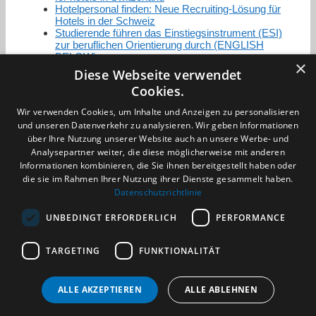
Hotelpersonal finden: Neue Recruiting-Lösung für
Hotels in der Schweiz
Studierende führen das Einstiegsinstrument (ESI)
zur beruflichen Orientierung durch (ENGLISH
BELOW)
×
Diese Webseite verwendet
Cookies.
Zertifizierung / Mitgliedschaften
Wir verwenden Cookies, um Inhalte und Anzeigen zu personalisieren
und unseren Datenverkehr zu analysieren. Wir geben Informationen
über Ihre Nutzung unserer Website auch an unsere Werbe- und
Analysepartner weiter, die diese möglicherweise mit anderen
Informationen kombinieren, die Sie ihnen bereitgestellt haben oder
die sie im Rahmen Ihrer Nutzung ihrer Dienste gesammelt haben.
Partner im Sport
Datenschutzrichtlinie
UNBEDINGT ERFORDERLICH
PERFORMANCE
Impressum
TARGETING
FUNKTIONALITÄT
Datenschutzerklärung
AGB
Benachrichtigungsservice
ALLE AKZEPTIEREN
ALLE ABLEHNEN
Kontakt und Anfahrt