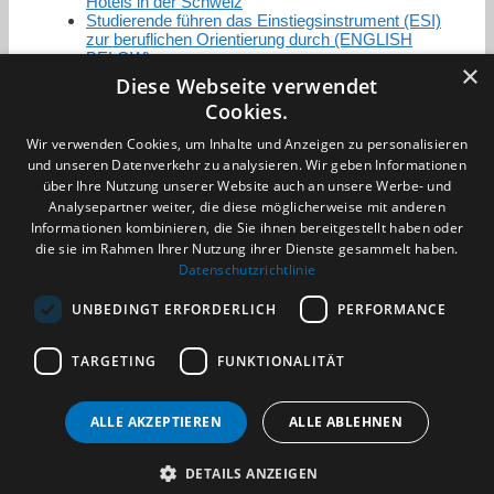
Hotels in der Schweiz
Studierende führen das Einstiegsinstrument (ESI)
zur beruflichen Orientierung durch (ENGLISH
BELOW)
×
Diese Webseite verwendet
Cookies.
Zertifizierung / Mitgliedschaften
Wir verwenden Cookies, um Inhalte und Anzeigen zu personalisieren
und unseren Datenverkehr zu analysieren. Wir geben Informationen
über Ihre Nutzung unserer Website auch an unsere Werbe- und
Analysepartner weiter, die diese möglicherweise mit anderen
Informationen kombinieren, die Sie ihnen bereitgestellt haben oder
die sie im Rahmen Ihrer Nutzung ihrer Dienste gesammelt haben.
Partner im Sport
Datenschutzrichtlinie
UNBEDINGT ERFORDERLICH
PERFORMANCE
Impressum
TARGETING
FUNKTIONALITÄT
Datenschutzerklärung
AGB
Benachrichtigungsservice
ALLE AKZEPTIEREN
ALLE ABLEHNEN
Kontakt und Anfahrt
DETAILS ANZEIGEN
(c) 2026 TALENTBRÜCKE GmbH & Co. KG