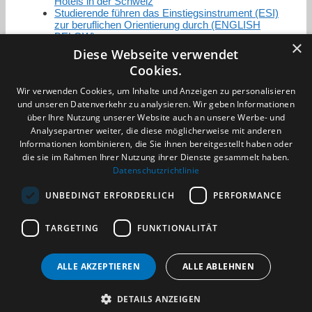
Hotels in der Schweiz
Studierende führen das Einstiegsinstrument (ESI)
zur beruflichen Orientierung durch (ENGLISH
BELOW)
×
Diese Webseite verwendet
Cookies.
Zertifizierung / Mitgliedschaften
Wir verwenden Cookies, um Inhalte und Anzeigen zu personalisieren
und unseren Datenverkehr zu analysieren. Wir geben Informationen
über Ihre Nutzung unserer Website auch an unsere Werbe- und
Analysepartner weiter, die diese möglicherweise mit anderen
Informationen kombinieren, die Sie ihnen bereitgestellt haben oder
die sie im Rahmen Ihrer Nutzung ihrer Dienste gesammelt haben.
Partner im Sport
Datenschutzrichtlinie
UNBEDINGT ERFORDERLICH
PERFORMANCE
Impressum
TARGETING
FUNKTIONALITÄT
Datenschutzerklärung
AGB
Benachrichtigungsservice
ALLE AKZEPTIEREN
ALLE ABLEHNEN
Kontakt und Anfahrt
DETAILS ANZEIGEN
(c) 2026 TALENTBRÜCKE GmbH & Co. KG